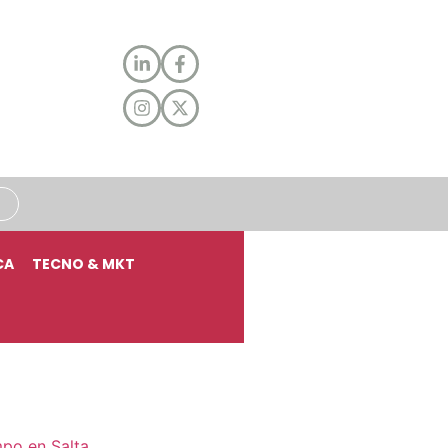
CA
TECNO & MKT
mpo en Salta