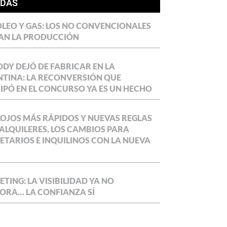
ÍDAS
LEO Y GAS: LOS NO CONVENCIONALES
AN LA PRODUCCIÓN
DY DEJÓ DE FABRICAR EN LA
TINA: LA RECONVERSIÓN QUE
IPÓ EN EL CONCURSO YA ES UN HECHO
OJOS MÁS RÁPIDOS Y NUEVAS REGLAS
ALQUILERES, LOS CAMBIOS PARA
ETARIOS E INQUILINOS CON LA NUEVA
TING: LA VISIBILIDAD YA NO
ORA… LA CONFIANZA SÍ