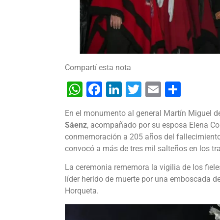
Compartí esta nota
WhatsApp
Facebook
LinkedIn
Twitter
Email
Shar
En el monumento al general Martín Miguel 
Sáenz
, acompañado por su esposa Elena Corn
conmemoración a 205 años del fallecimiento
convocó a más de tres mil salteños en los tr
La ceremonia rememora la vigilia de los fiel
líder herido de muerte por una emboscada de
Horqueta.