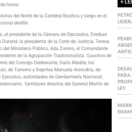
+ LE
 de honor.
PETRÓ
orias del Norte de la Catedral Basílica y luego en el
LIDER
ional desfile.
o, el presidente de la Cámara de Diputados, Esteban
PEABO
 Durand, la presidenta de la Corte de Justicia, Teresa
ARGEN
no del Ministerio Público, Ada Zunino, el Comandante
ANTIC
esidente de la Agrupación Tradicionalista Gauchos de
nte del Concejo Deliberante, Darío Madile; los
DESAL
sún, de Turismo y Depirtes Manuela Arancibia, de
PARA 
r Ejecutivo, autoridades de Gendarmería Nacional;
PROPI
enitenciario; familiares directos del General Martín de
LEY
MARKE
ENAM