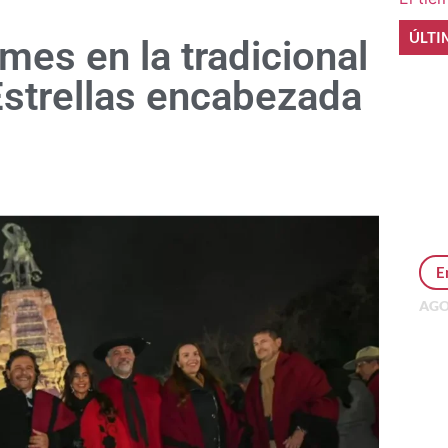
ÚLTI
mes en la tradicional
Estrellas encabezada
E
AGO
Per
MEP
inv