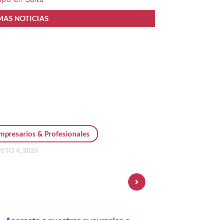
MAS NOTICIAS
mpresarios & Profesionales
STO 4, 2026
sonal Pay incorpora dólar
 y amplía su oferta de
ersiones