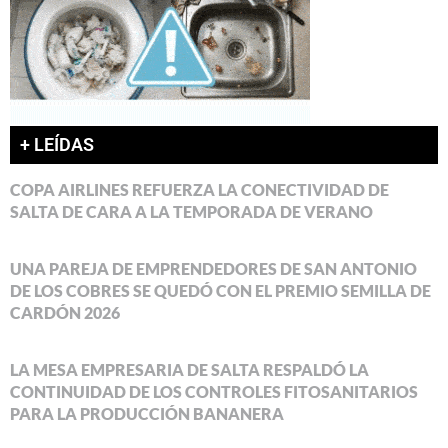
+ LEÍDAS
COPA AIRLINES REFUERZA LA CONECTIVIDAD DE
SALTA DE CARA A LA TEMPORADA DE VERANO
UNA PAREJA DE EMPRENDEDORES DE SAN ANTONIO
DE LOS COBRES SE QUEDÓ CON EL PREMIO SEMILLA DE
CARDÓN 2026
LA MESA EMPRESARIA DE SALTA RESPALDÓ LA
CONTINUIDAD DE LOS CONTROLES FITOSANITARIOS
PARA LA PRODUCCIÓN BANANERA