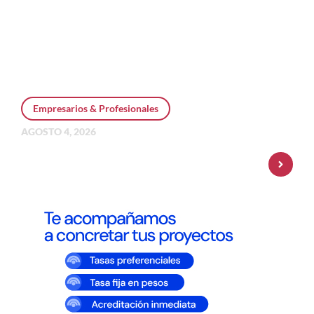
Empresarios & Profesionales
AGOSTO 4, 2026
Personal Pay incorpora dólar MEP y
amplía su oferta de inversiones