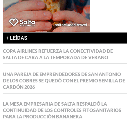
+ LEÍDAS
COPA AIRLINES REFUERZA LA CONECTIVIDAD DE
SALTA DE CARA A LA TEMPORADA DE VERANO
UNA PAREJA DE EMPRENDEDORES DE SAN ANTONIO
DE LOS COBRES SE QUEDÓ CON EL PREMIO SEMILLA DE
CARDÓN 2026
LA MESA EMPRESARIA DE SALTA RESPALDÓ LA
CONTINUIDAD DE LOS CONTROLES FITOSANITARIOS
PARA LA PRODUCCIÓN BANANERA