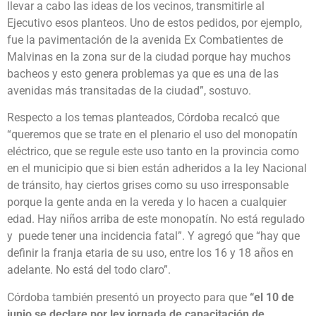
llevar a cabo las ideas de los vecinos, transmitirle al
Ejecutivo esos planteos. Uno de estos pedidos, por ejemplo,
fue la pavimentación de la avenida Ex Combatientes de
Malvinas en la zona sur de la ciudad porque hay muchos
bacheos y esto genera problemas ya que es una de las
avenidas más transitadas de la ciudad”, sostuvo.
Respecto a los temas planteados, Córdoba recalcó que
“queremos que se trate en el plenario el uso del monopatín
eléctrico, que se regule este uso tanto en la provincia como
en el municipio que si bien están adheridos a la ley Nacional
de tránsito, hay ciertos grises como su uso irresponsable
porque la gente anda en la vereda y lo hacen a cualquier
edad. Hay niños arriba de este monopatín. No está regulado
y puede tener una incidencia fatal”. Y agregó que “hay que
definir la franja etaria de su uso, entre los 16 y 18 años en
adelante. No está del todo claro”.
Córdoba también presentó un proyecto para que
“el 10 de
junio se declare por ley jornada de capacitación de