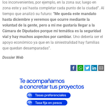
los inconvenientes, por ejemplo, en la zona sur, luego en
zona este y así hasta completar cada punto de la ciudad”. Al
tiempo que analizó su futuro
: “Me queda este mandato
hasta diciembre y veremos que ocurre mediante la
voluntad de la gente, pero a mi me gustaría llegar a la
Cámara de Diputados porque mi temática es la seguridad
vial y hay muchos aspectos por cambiar.
Uno debería ser el
apoyo económico ya que en la siniestralidad hay familias
que quedan desamparadas”.
Dossier Web