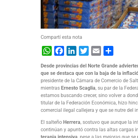
Compartí esta nota
WhatsApp
Facebook
LinkedIn
Twitter
Email
Shar
Desde provincias del Norte Grande advierten
que se destaca que con la baja de la inflac
presidente de la Cámara de Comercio de Salta,
mientras
Ernesto Scaglia
, su par de la Fede
estamos buscando crecer, sino volver a do
titular de la Federación Económica, hizo hinc
comercial ilegal callejera y que se nutre del
El salteño
Herrera
, sostuvo que aunque la inf
continúan y apuntó contra las altas cargas im
terapia intensiva
, pese a las mejoras que se