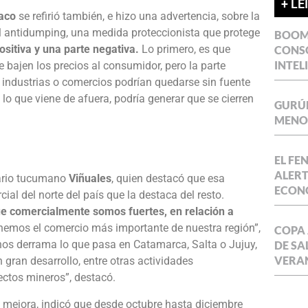
+ LE
aco
se refirió también, e hizo una advertencia, sobre la
rol antidumping, una medida proteccionista que protege
BOOM 
ositiva y una parte negativa.
Lo primero, es que
CONSO
INTEL
 bajen los precios al consumidor, pero la parte
s industrias o comercios podrían quedarse sin fuente
 lo que viene de afuera, podría generar que se cierren
GURÚE
MENOR
EL FE
ALERT
ario tucumano
Viñuales
, quien destacó que esa
ECON
ial del norte del país que la destaca del resto.
e comercialmente somos fuertes, en relación a
enemos el comercio más importante de nuestra región”,
COPA 
nos derrama lo que pasa en Catamarca, Salta o Jujuy,
DE SA
VERA
 gran desarrollo, entre otras actividades
ctos mineros”, destacó.
mejora, indicó que desde octubre hasta diciembre