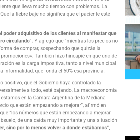
ciente que lleva mucho tiempo con problemas. La
 Que la fiebre baje no significa que el paciente esté
l poder adquisitivo de los clientes al manifestar que
ro circulando”.
Y agregó que “mientras los precios no
u forma de comprar, sospechando que quizás la
 promociones». También hizo hincapié en que uno de
ación es la carga impositiva, tanto a nivel municipal
la informalidad, que ronda el 60% esa provincia.
o positivo, que el Gobierno haya controlado la
sversalmente a todo, esté bajando. La macroeconomía
 estamos en la Cámara Argentina de la Mediana
cio que están empezando a mejorar”, afirmó en
ó que “los números que están empezando a mejorar
ubsuelo, de una caída muy importante y una situación
r, sino por lo menos volver a donde estábamos”,