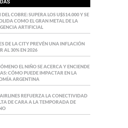
ÍDAS
DEL COBRE: SUPERA LOS U$S14.000 Y SE
LIDA COMO EL GRAN METAL DE LA
IGENCIA ARTIFICIAL
S DE LA CITY PREVÉN UNA INFLACIÓN
 AL 30% EN 2026
NÓMENO EL NIÑO SE ACERCA Y ENCIENDE
AS: CÓMO PUEDE IMPACTAR EN LA
OMÍA ARGENTINA
AIRLINES REFUERZA LA CONECTIVIDAD
LTA DE CARA A LA TEMPORADA DE
NO