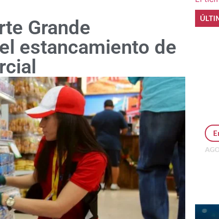
ÚLTI
rte Grande
el estancamiento de
rcial
E
AGO
Per
MEP
inv