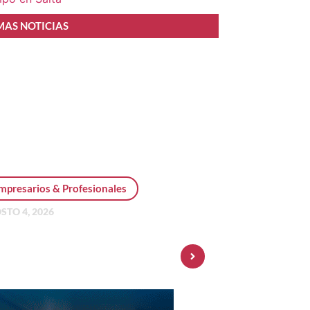
MAS NOTICIAS
mpresarios & Profesionales
STO 4, 2026
sonal Pay incorpora dólar
 y amplía su oferta de
ersiones