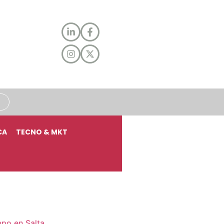
CA
TECNO & MKT
mpo en Salta