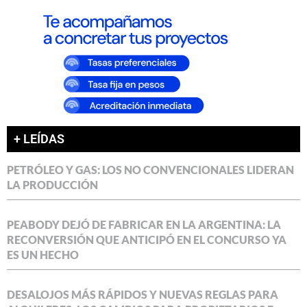
+ LEÍDAS
PETRÓLEO Y GAS: LOS NO CONVENCIONALES LIDERAN
LA PRODUCCIÓN
PEABODY DEJÓ DE FABRICAR EN LA ARGENTINA: LA
RECONVERSIÓN QUE ANTICIPÓ EN EL CONCURSO YA
ES UN HECHO
DESALOJOS MÁS RÁPIDOS Y NUEVAS REGLAS PARA