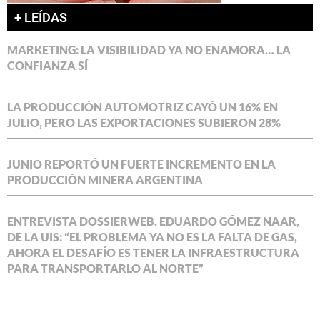
+ LEÍDAS
MARKETING: LA VISIBILIDAD YA NO ENAMORA… LA
CONFIANZA SÍ
LA PRODUCCIÓN AUTOMOTRIZ CAYÓ UN 16% EN
JULIO, PERO LAS EXPORTACIONES SUBIERON 28%
JUNIO REPORTÓ UN FUERTE INCREMENTO EN LA
PRODUCCIÓN MINERA ARGENTINA
ENTREVISTA DOSSIERWEB. EDUARDO GÓMEZ NAAR,
DE LA UIS: “EL PROBLEMA YA NO ES LA FALTA DE GAS,
AHORA EL DESAFÍO ES TENER LA INFRAESTRUCTURA
PARA TRANSPORTARLO AL NORTE”