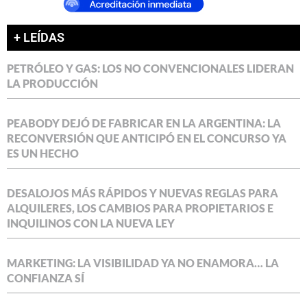
+ LEÍDAS
PETRÓLEO Y GAS: LOS NO CONVENCIONALES LIDERAN
LA PRODUCCIÓN
PEABODY DEJÓ DE FABRICAR EN LA ARGENTINA: LA
RECONVERSIÓN QUE ANTICIPÓ EN EL CONCURSO YA
ES UN HECHO
DESALOJOS MÁS RÁPIDOS Y NUEVAS REGLAS PARA
ALQUILERES, LOS CAMBIOS PARA PROPIETARIOS E
INQUILINOS CON LA NUEVA LEY
MARKETING: LA VISIBILIDAD YA NO ENAMORA… LA
CONFIANZA SÍ