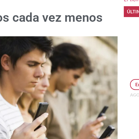
ÚLTI
os cada vez menos
E
AGO
Per
MEP
inv