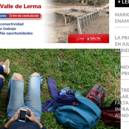
+ LE
MARKE
ENAM
LA P
EN JU
SUBIE
JUNIO
LA P
ENTR
NAAR,
FALTA
INFR
AL NO