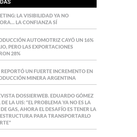
ÍDAS
TING: LA VISIBILIDAD YA NO
ORA… LA CONFIANZA SÍ
RODUCCIÓN AUTOMOTRIZ CAYÓ UN 16%
LIO, PERO LAS EXPORTACIONES
RON 28%
 REPORTÓ UN FUERTE INCREMENTO EN
RODUCCIÓN MINERA ARGENTINA
EVISTA DOSSIERWEB. EDUARDO GÓMEZ
 DE LA UIS: “EL PROBLEMA YA NO ES LA
 DE GAS, AHORA EL DESAFÍO ES TENER LA
AESTRUCTURA PARA TRANSPORTARLO
RTE”