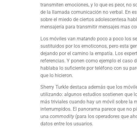
transmiten emociones, y lo que es peor, no so
de la llamada comunicación no verbal. En este
sobre el miedo de ciertos adolescentesa habla
mensajería para transmitir mensajes mas 
Los móviles van
matando
poco a poco los s
sustituidos por los emoticonos, pero esta ge
dejando por el camino la empatía. Los exper
referencias. Y ponen como ejemplo el caso de
hablaba lo suficiente por teléfono con su pa
que lo hicieron.
Sherry Turkle destaca además que los móvil
utilizando: algunos estudios sostienen que l
más triviales cuando hay un móvil sobre la m
interrumpidos. El panorama parece que no pin
una
commodity
(para los operadores que aho
datos entre los usuarios.