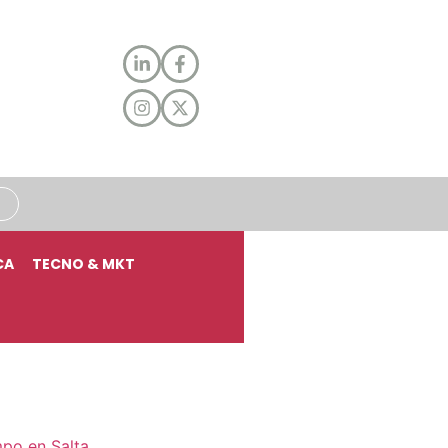
CA
TECNO & MKT
mpo en Salta