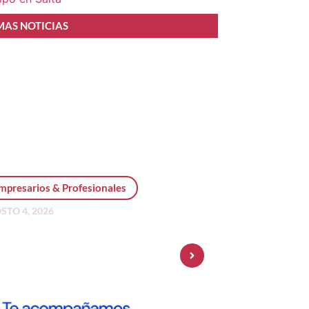
MAS NOTICIAS
mpresarios & Profesionales
STO 4, 2026
sonal Pay incorpora dólar
 y amplía su oferta de
ersiones