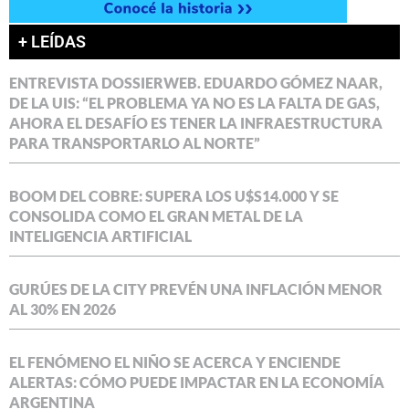
+ LEÍDAS
ENTREVISTA DOSSIERWEB. EDUARDO GÓMEZ NAAR,
DE LA UIS: “EL PROBLEMA YA NO ES LA FALTA DE GAS,
AHORA EL DESAFÍO ES TENER LA INFRAESTRUCTURA
PARA TRANSPORTARLO AL NORTE”
BOOM DEL COBRE: SUPERA LOS U$S14.000 Y SE
CONSOLIDA COMO EL GRAN METAL DE LA
INTELIGENCIA ARTIFICIAL
GURÚES DE LA CITY PREVÉN UNA INFLACIÓN MENOR
AL 30% EN 2026
EL FENÓMENO EL NIÑO SE ACERCA Y ENCIENDE
ALERTAS: CÓMO PUEDE IMPACTAR EN LA ECONOMÍA
ARGENTINA