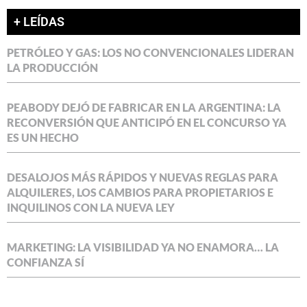
+ LEÍDAS
PETRÓLEO Y GAS: LOS NO CONVENCIONALES LIDERAN
LA PRODUCCIÓN
PEABODY DEJÓ DE FABRICAR EN LA ARGENTINA: LA
RECONVERSIÓN QUE ANTICIPÓ EN EL CONCURSO YA
ES UN HECHO
DESALOJOS MÁS RÁPIDOS Y NUEVAS REGLAS PARA
ALQUILERES, LOS CAMBIOS PARA PROPIETARIOS E
INQUILINOS CON LA NUEVA LEY
MARKETING: LA VISIBILIDAD YA NO ENAMORA… LA
CONFIANZA SÍ