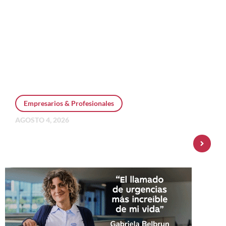
Empresarios & Profesionales
AGOSTO 4, 2026
Personal Pay incorpora dólar MEP y
amplía su oferta de inversiones