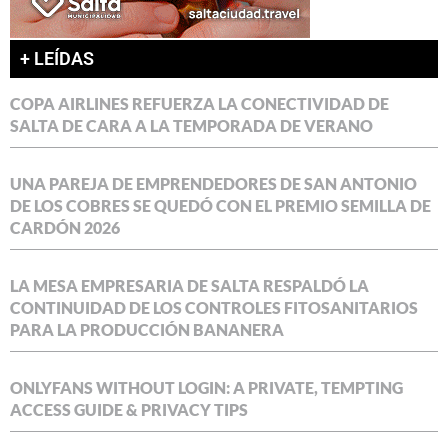
+ LEÍDAS
COPA AIRLINES REFUERZA LA CONECTIVIDAD DE
SALTA DE CARA A LA TEMPORADA DE VERANO
UNA PAREJA DE EMPRENDEDORES DE SAN ANTONIO
DE LOS COBRES SE QUEDÓ CON EL PREMIO SEMILLA DE
CARDÓN 2026
LA MESA EMPRESARIA DE SALTA RESPALDÓ LA
CONTINUIDAD DE LOS CONTROLES FITOSANITARIOS
PARA LA PRODUCCIÓN BANANERA
ONLYFANS WITHOUT LOGIN: A PRIVATE, TEMPTING
ACCESS GUIDE & PRIVACY TIPS