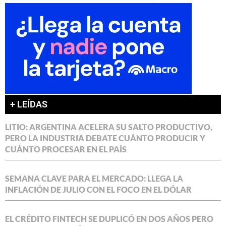
+ LEÍDAS
LITIO: ARGENTINA ACELERA SU SALTO PRODUCTIVO,
PERO LA INDUSTRIA DEBATE CUÁNTO PRODUCIR Y
CUÁNTO PROCESAR EN EL PAÍS
SEMANA CLAVE PARA EL MERCADO: LLEGA LA
INFLACIÓN DE JULIO CON EL FOCO EN EL DÓLAR
EL CRÉDITO FINTECH SE DUPLICÓ EN DOS AÑOS PERO