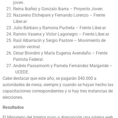
joven.
Reina Ibañez y Gonzalo Ibarra – Proyecto Joven.
Nazareno Etchepare y Fernando Lorenzo – Frente
Liber.ar
Julio Bárbaro y Ramona Pucheta – Frente Liber.ar
Ramiro Vasena y Víctor Lagonegro – Frente Liber.ar.
Raúl Albarracín y Sergio Pastore – Movimiento de
acción vecinal.
César Biondini y María Eugenia Avendaño – Frente
Patriota Federal.
Andrés Passamonti y Pamela Fernández Margaride –
UCEDE.
Cabe destacar que este año, se pagarán $40.000 a
autoridades de mesa, siempre y cuando se hayan hecho las
capacitaciones correspondientes y si hay tres instancias de
elecciones.
Resultados
El Ministerio del Interior puso a disposición una página web