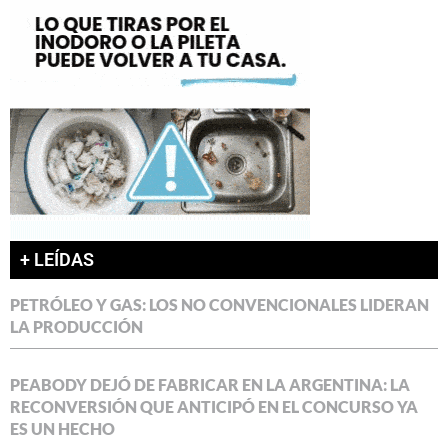
+ LEÍDAS
PETRÓLEO Y GAS: LOS NO CONVENCIONALES LIDERAN
LA PRODUCCIÓN
PEABODY DEJÓ DE FABRICAR EN LA ARGENTINA: LA
RECONVERSIÓN QUE ANTICIPÓ EN EL CONCURSO YA
ES UN HECHO