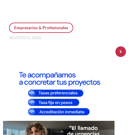
Empresarios & Profesionales
AGOSTO 4, 2026
Personal Pay incorpora dólar MEP y
amplía su oferta de inversiones