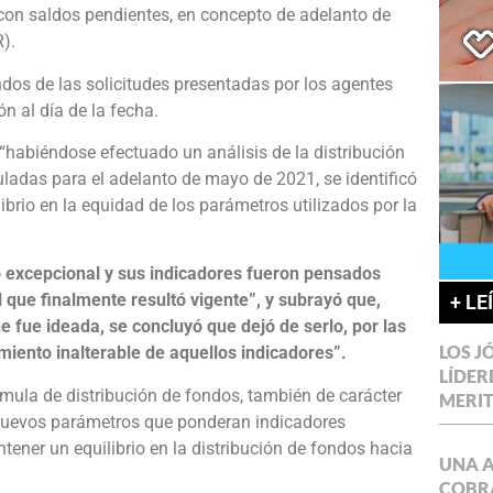
 con saldos pendientes, en concepto de adelanto de
).
os de las solicitudes presentadas por los agentes
n al día de la fecha.
“habiéndose efectuado un análisis de la distribución
ladas para el adelanto de mayo de 2021, se identificó
librio en la equidad de los parámetros utilizados por la
o excepcional y sus indicadores fueron pensados
 que finalmente resultó vigente”, y subrayó que,
+ LE
e fue ideada, se concluyó que dejó de serlo, por las
LOS J
miento inalterable de aquellos indicadores”.
LÍDER
mula de distribución de fondos, también de carácter
MERI
e nuevos parámetros que ponderan indicadores
ener un equilibrio en la distribución de fondos hacia
UNA 
COBR