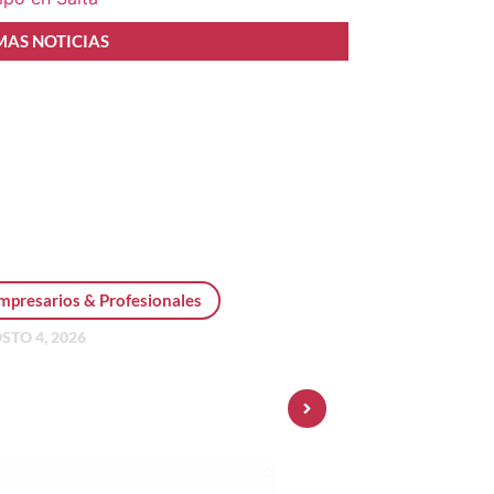
MAS NOTICIAS
mpresarios & Profesionales
STO 4, 2026
sonal Pay incorpora dólar
 y amplía su oferta de
ersiones