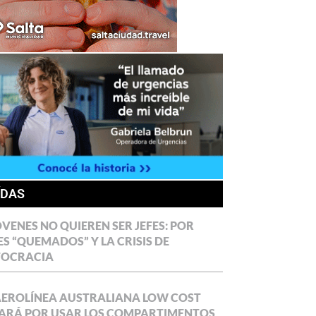
ÍDAS
ÓVENES NO QUIEREN SER JEFES: POR
ES “QUEMADOS” Y LA CRISIS DE
TOCRACIA
AEROLÍNEA AUSTRALIANA LOW COST
ARÁ POR USAR LOS COMPARTIMENTOS