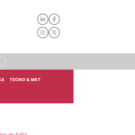
CA
TECNO & MKT
mpo en Salta