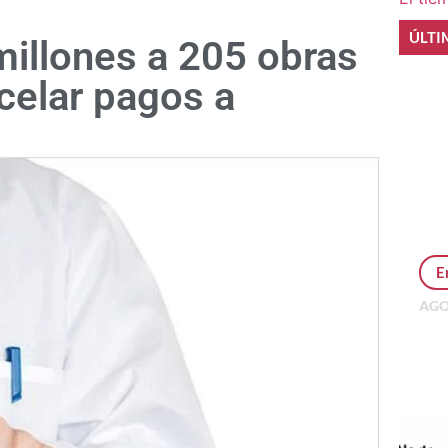
ÚLTI
millones a 205 obras
celar pagos a
E
AGO
Per
MEP
inv