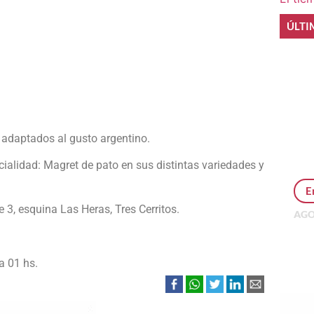
ÚLTI
e
l adaptados al gusto argentino.
cialidad: Magret de pato en sus distintas variedades y
E
3, esquina Las Heras, Tres Cerritos.
AGO
Per
MEP
inv
 a 01 hs.