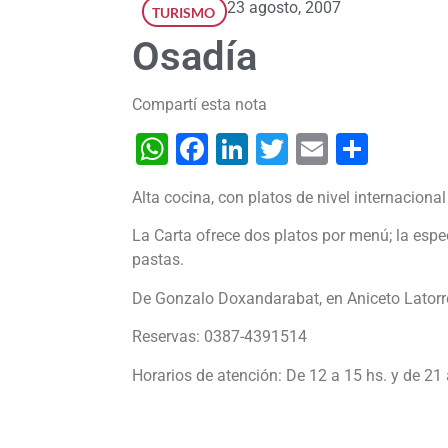
23 agosto, 2007
TURISMO
Osadía
Compartí esta nota
WhatsApp
Facebook
LinkedIn
Twitter
Email
Shar
Alta cocina, con platos de nivel internaciona
La Carta ofrece dos platos por menú; la espe
pastas.
De Gonzalo Doxandarabat, en Aniceto Latorre 
Reservas: 0387-4391514
Horarios de atención: De 12 a 15 hs. y de 21