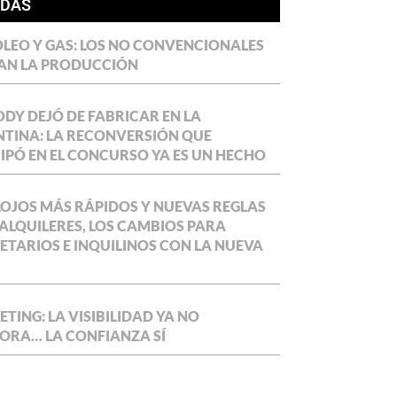
ÍDAS
LEO Y GAS: LOS NO CONVENCIONALES
AN LA PRODUCCIÓN
DY DEJÓ DE FABRICAR EN LA
TINA: LA RECONVERSIÓN QUE
IPÓ EN EL CONCURSO YA ES UN HECHO
OJOS MÁS RÁPIDOS Y NUEVAS REGLAS
ALQUILERES, LOS CAMBIOS PARA
ETARIOS E INQUILINOS CON LA NUEVA
TING: LA VISIBILIDAD YA NO
ORA… LA CONFIANZA SÍ