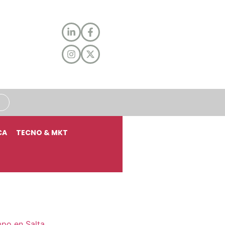
CA
TECNO & MKT
mpo en Salta