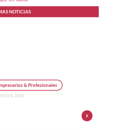
MAS NOTICIAS
mpresarios & Profesionales
STO 4, 2026
sonal Pay incorpora dólar
 y amplía su oferta de
ersiones