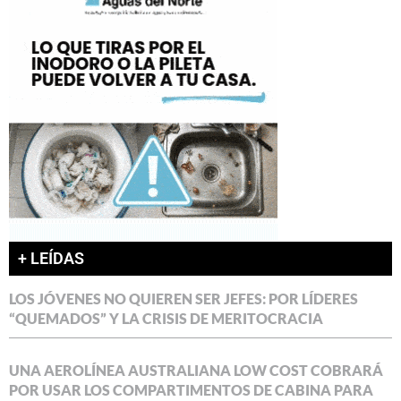
+ LEÍDAS
LOS JÓVENES NO QUIEREN SER JEFES: POR LÍDERES
“QUEMADOS” Y LA CRISIS DE MERITOCRACIA
UNA AEROLÍNEA AUSTRALIANA LOW COST COBRARÁ
POR USAR LOS COMPARTIMENTOS DE CABINA PARA