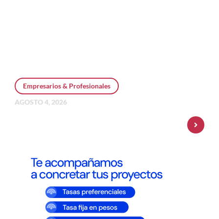
Empresarios & Profesionales
AGOSTO 4, 2026
Personal Pay incorpora dólar MEP y
amplía su oferta de inversiones