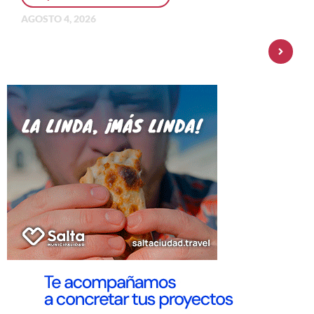
AGOSTO 4, 2026
Personal Pay incorpora dólar MEP y
amplía su oferta de inversiones