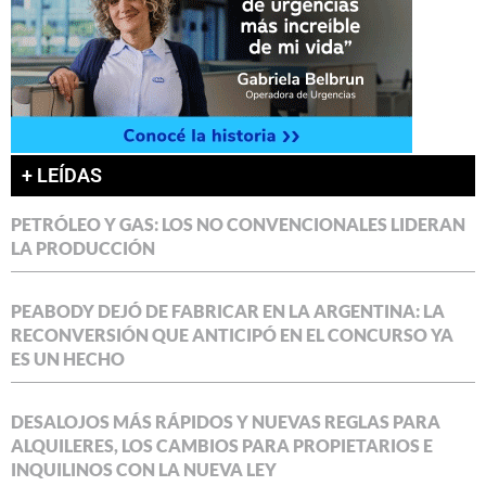
+ LEÍDAS
PETRÓLEO Y GAS: LOS NO CONVENCIONALES LIDERAN
LA PRODUCCIÓN
PEABODY DEJÓ DE FABRICAR EN LA ARGENTINA: LA
RECONVERSIÓN QUE ANTICIPÓ EN EL CONCURSO YA
ES UN HECHO
DESALOJOS MÁS RÁPIDOS Y NUEVAS REGLAS PARA
ALQUILERES, LOS CAMBIOS PARA PROPIETARIOS E
INQUILINOS CON LA NUEVA LEY