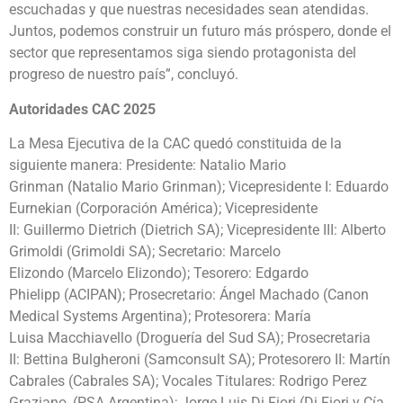
escuchadas y que nuestras necesidades sean atendidas.
Juntos, podemos construir un futuro más próspero, donde el
sector que representamos siga siendo protagonista del
progreso de nuestro país”, concluyó.
Autoridades CAC 2025
La Mesa Ejecutiva de la CAC quedó constituida de la
siguiente manera: Presidente: Natalio Mario
Grinman (Natalio Mario Grinman); Vicepresidente I: Eduardo
Eurnekian (Corporación América); Vicepresidente
II: Guillermo Dietrich (Dietrich SA); Vicepresidente III: Alberto
Grimoldi (Grimoldi SA); Secretario: Marcelo
Elizondo (Marcelo Elizondo); Tesorero: Edgardo
Phielipp (ACIPAN); Prosecretario: Ángel Machado (Canon
Medical Systems Argentina); Protesorera: María
Luisa Macchiavello (Droguería del Sud SA); Prosecretaria
II: Bettina Bulgheroni (Samconsult SA); Protesorero II: Martín
Cabrales (Cabrales SA); Vocales Titulares: Rodrigo Perez
Graziano, (PSA Argentina); Jorge Luis Di Fiori (Di Fiori y Cía.