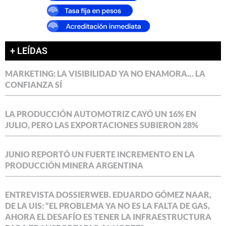
+ LEÍDAS
MARKETING: LA VISIBILIDAD YA NO ENAMORA… LA
CONFIANZA SÍ
LA PRODUCCIÓN AUTOMOTRIZ CAYÓ UN 16% EN
JULIO, PERO LAS EXPORTACIONES SUBIERON 28%
JUNIO REPORTÓ UN FUERTE INCREMENTO EN LA
PRODUCCIÓN MINERA ARGENTINA
ENTREVISTA DOSSIERWEB. EDUARDO GÓMEZ NAAR,
DE LA UIS: “EL PROBLEMA YA NO ES LA FALTA DE GAS,
AHORA EL DESAFÍO ES TENER LA INFRAESTRUCTURA