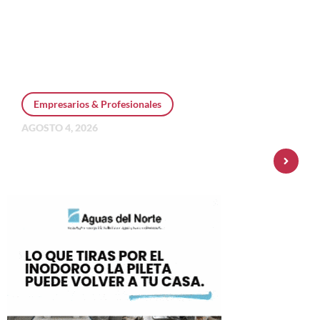
Empresarios & Profesionales
AGOSTO 4, 2026
Personal Pay incorpora dólar MEP y
amplía su oferta de inversiones