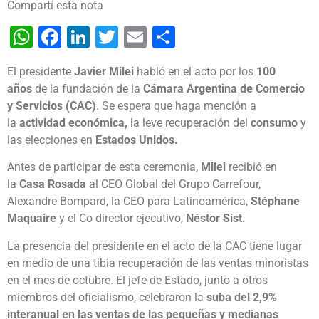
Compartí esta nota
WhatsApp
Facebook
LinkedIn
Twitter
Email
Share
El presidente
Javier Milei
habló en el acto por los
100
años
de la fundación de la
Cámara Argentina de Comercio
y Servicios (CAC)
. Se espera que haga mención a
la
actividad económica
,
la leve recuperación del
consumo
y
las elecciones en
Estados Unidos.
Antes de participar de esta ceremonia,
Milei
recibió en
la
Casa Rosada
al CEO Global del Grupo Carrefour,
Alexandre Bompard, la CEO para Latinoamérica,
Stéphane
Maquaire
y el Co director ejecutivo,
Néstor Sist.
La presencia del presidente en el acto de la CAC tiene lugar
en medio de una tibia recuperación de las ventas minoristas
en el mes de octubre. El jefe de Estado, junto a otros
miembros del oficialismo, celebraron la
suba del 2,9%
interanual en las ventas de las pequeñas y medianas