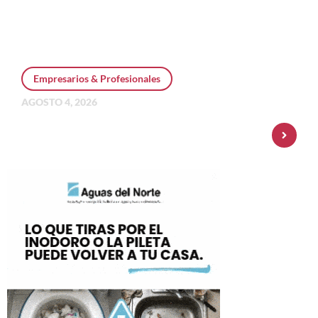
Empresarios & Profesionales
AGOSTO 4, 2026
Personal Pay incorpora dólar MEP y
amplía su oferta de inversiones