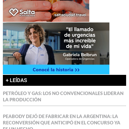
+ LEÍDAS
PETRÓLEO Y GAS: LOS NO CONVENCIONALES LIDERAN
LA PRODUCCIÓN
PEABODY DEJÓ DE FABRICAR EN LA ARGENTINA: LA
RECONVERSIÓN QUE ANTICIPÓ EN EL CONCURSO YA
ES UN HECHO