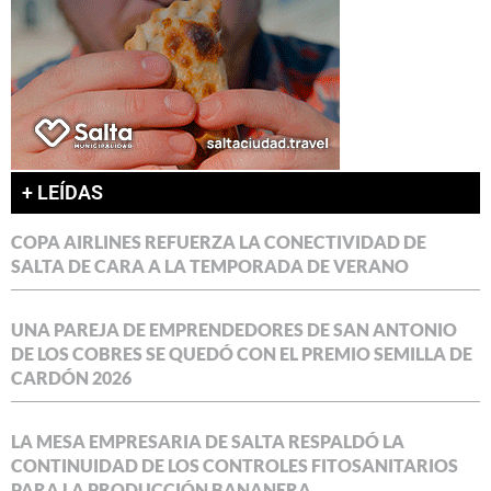
+ LEÍDAS
COPA AIRLINES REFUERZA LA CONECTIVIDAD DE
SALTA DE CARA A LA TEMPORADA DE VERANO
UNA PAREJA DE EMPRENDEDORES DE SAN ANTONIO
DE LOS COBRES SE QUEDÓ CON EL PREMIO SEMILLA DE
CARDÓN 2026
LA MESA EMPRESARIA DE SALTA RESPALDÓ LA
CONTINUIDAD DE LOS CONTROLES FITOSANITARIOS
PARA LA PRODUCCIÓN BANANERA