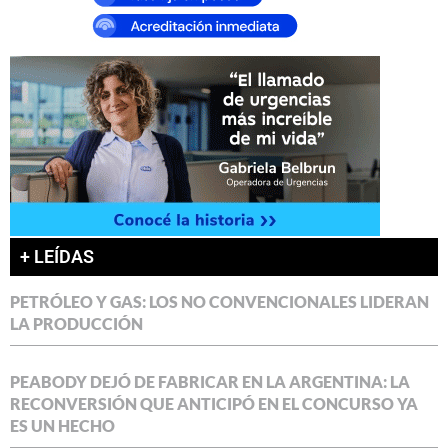
+ LEÍDAS
PETRÓLEO Y GAS: LOS NO CONVENCIONALES LIDERAN
LA PRODUCCIÓN
PEABODY DEJÓ DE FABRICAR EN LA ARGENTINA: LA
RECONVERSIÓN QUE ANTICIPÓ EN EL CONCURSO YA
ES UN HECHO