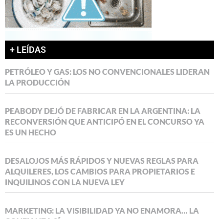
+ LEÍDAS
PETRÓLEO Y GAS: LOS NO CONVENCIONALES LIDERAN
LA PRODUCCIÓN
PEABODY DEJÓ DE FABRICAR EN LA ARGENTINA: LA
RECONVERSIÓN QUE ANTICIPÓ EN EL CONCURSO YA
ES UN HECHO
DESALOJOS MÁS RÁPIDOS Y NUEVAS REGLAS PARA
ALQUILERES, LOS CAMBIOS PARA PROPIETARIOS E
INQUILINOS CON LA NUEVA LEY
MARKETING: LA VISIBILIDAD YA NO ENAMORA… LA