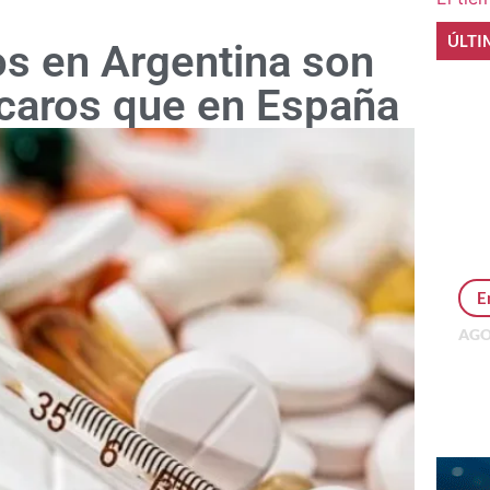
ÚLTI
s en Argentina son
caros que en España
E
AGO
Per
MEP
inv