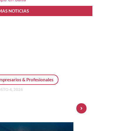
MAS NOTICIAS
mpresarios & Profesionales
STO 4, 2026
sonal Pay incorpora dólar
 y amplía su oferta de
ersiones