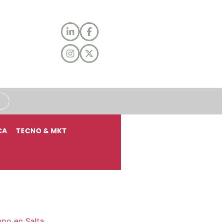
CA
TECNO & MKT
mpo en Salta