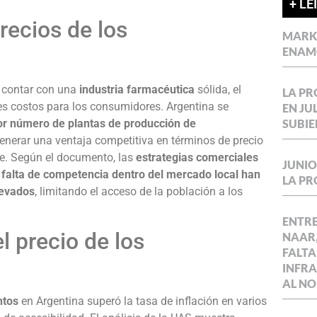
+ LE
recios de los
MARKE
ENAM
e contar con una
industria farmacéutica
sólida, el
LA P
es costos para los consumidores. Argentina se
EN JU
SUBIE
or número de plantas de producción de
generar una ventaja competitiva en términos de precio
de. Según el documento, las
estrategias comerciales
JUNIO
a falta de competencia dentro del mercado local han
LA P
levados
, limitando el acceso de la población a los
ENTR
 precio de los
NAAR,
FALTA
INFR
AL NO
ntos
en Argentina superó la tasa de inflación en varios