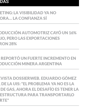
ÍDAS
TING: LA VISIBILIDAD YA NO
ORA… LA CONFIANZA SÍ
RODUCCIÓN AUTOMOTRIZ CAYÓ UN 16%
LIO, PERO LAS EXPORTACIONES
RON 28%
 REPORTÓ UN FUERTE INCREMENTO EN
RODUCCIÓN MINERA ARGENTINA
EVISTA DOSSIERWEB. EDUARDO GÓMEZ
 DE LA UIS: “EL PROBLEMA YA NO ES LA
 DE GAS, AHORA EL DESAFÍO ES TENER LA
AESTRUCTURA PARA TRANSPORTARLO
RTE”