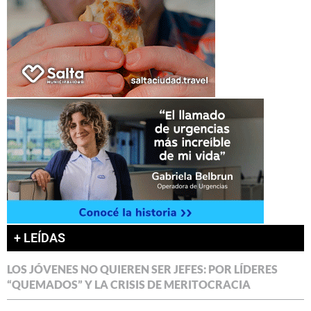
+ LEÍDAS
LOS JÓVENES NO QUIEREN SER JEFES: POR LÍDERES
“QUEMADOS” Y LA CRISIS DE MERITOCRACIA