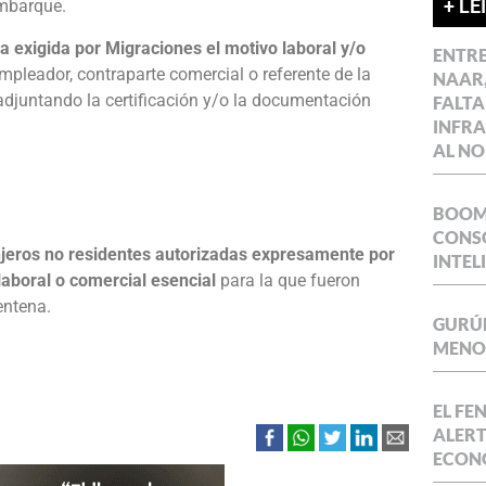
+ LE
embarque.
a exigida por Migraciones el motivo laboral y/o
ENTR
empleador, contraparte comercial o referente de la
NAAR,
 adjuntando la certificación y/o la documentación
FALTA
INFR
AL NO
BOOM 
CONSO
njeros no residentes autorizadas expresamente por
INTEL
laboral o comercial esencial
para la que fueron
entena.
GURÚE
MENOR
EL FE
ALERT
ECON