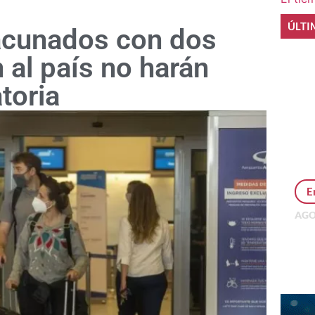
ÚLTI
acunados con dos
 al país no harán
toria
E
AGO
Per
MEP
inv