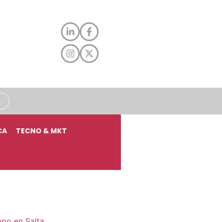
CA
TECNO & MKT
mpo en Salta