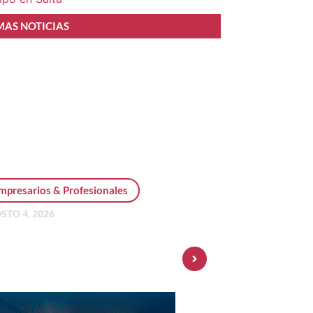
MAS NOTICIAS
mpresarios & Profesionales
STO 4, 2026
sonal Pay incorpora dólar
 y amplía su oferta de
ersiones