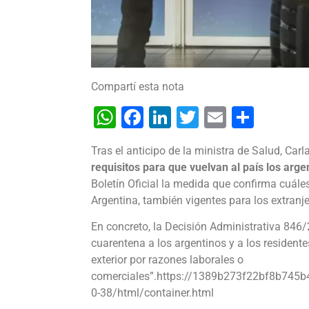
Compartí esta nota
WhatsApp
Facebook
LinkedIn
Twitter
Email
Shar
Tras el anticipo de la ministra de Salud, Car
requisitos para que vuelvan al país los arge
Boletín Oficial la medida que confirma cuále
Argentina, también vigentes para los extranj
En concreto, la Decisión Administrativa 846/
cuarentena a los argentinos y a los residente
exterior por razones laborales o
comerciales”.https://1389b273f22bf8b745b
0-38/html/container.html