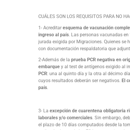
CUÁLES SON LOS REQUISITOS PARA NO HA
1- Acreditar
esquema de vacunación completo
ingreso al país
. Las personas vacunadas en t
jurada exigida por Migraciones. Quienes se h
con documentación respaldatoria que adjunt
2-Además de la
prueba PCR negativa en orig
embarque
y al test de antígenos exigido al i
PCR
: una al quinto día y la otra al décimo d
cuyos resultados deberán ser negativos.
El c
país
.
3- La
excepción de cuarentena obligatoria r
laborales y/o comerciales
. Sin embargo, de
el plazo de 10 días computados desde la tom