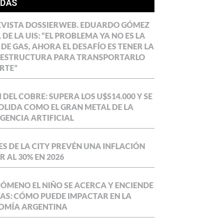
ÍDAS
EVISTA DOSSIERWEB. EDUARDO GÓMEZ
 DE LA UIS: “EL PROBLEMA YA NO ES LA
 DE GAS, AHORA EL DESAFÍO ES TENER LA
AESTRUCTURA PARA TRANSPORTARLO
RTE”
DEL COBRE: SUPERA LOS U$S14.000 Y SE
LIDA COMO EL GRAN METAL DE LA
IGENCIA ARTIFICIAL
S DE LA CITY PREVÉN UNA INFLACIÓN
 AL 30% EN 2026
NÓMENO EL NIÑO SE ACERCA Y ENCIENDE
AS: CÓMO PUEDE IMPACTAR EN LA
OMÍA ARGENTINA