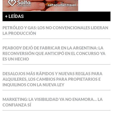
+ LEÍDAS
PETRÓLEO Y GAS: LOS NO CONVENCIONALES LIDERAN
LA PRODUCCIÓN
PEABODY DEJÓ DE FABRICAR EN LA ARGENTINA: LA
RECONVERSIÓN QUE ANTICIPÓ EN EL CONCURSO YA
ES UN HECHO
DESALOJOS MÁS RÁPIDOS Y NUEVAS REGLAS PARA
ALQUILERES, LOS CAMBIOS PARA PROPIETARIOS E
INQUILINOS CON LA NUEVA LEY
MARKETING: LA VISIBILIDAD YA NO ENAMORA… LA
CONFIANZA SÍ