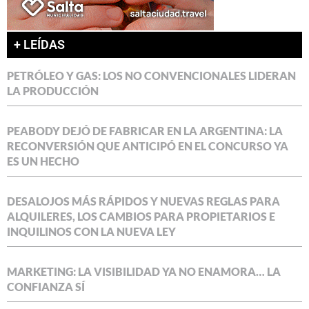
+ LEÍDAS
PETRÓLEO Y GAS: LOS NO CONVENCIONALES LIDERAN
LA PRODUCCIÓN
PEABODY DEJÓ DE FABRICAR EN LA ARGENTINA: LA
RECONVERSIÓN QUE ANTICIPÓ EN EL CONCURSO YA
ES UN HECHO
DESALOJOS MÁS RÁPIDOS Y NUEVAS REGLAS PARA
ALQUILERES, LOS CAMBIOS PARA PROPIETARIOS E
INQUILINOS CON LA NUEVA LEY
MARKETING: LA VISIBILIDAD YA NO ENAMORA… LA
CONFIANZA SÍ