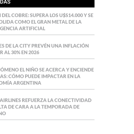
ÍDAS
DEL COBRE: SUPERA LOS U$S14.000 Y SE
LIDA COMO EL GRAN METAL DE LA
IGENCIA ARTIFICIAL
S DE LA CITY PREVÉN UNA INFLACIÓN
 AL 30% EN 2026
NÓMENO EL NIÑO SE ACERCA Y ENCIENDE
AS: CÓMO PUEDE IMPACTAR EN LA
OMÍA ARGENTINA
AIRLINES REFUERZA LA CONECTIVIDAD
LTA DE CARA A LA TEMPORADA DE
NO