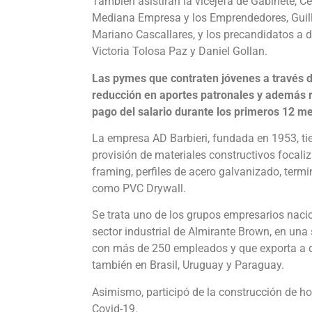
También asistirán la vicejefa de Gabinete, Ce
Mediana Empresa y los Emprendedores, Guill
Mariano Cascallares, y los precandidatos a d
Victoria Tolosa Paz y Daniel Gollan.
Las pymes que contraten jóvenes a través 
reducción en aportes patronales y además r
pago del salario durante los primeros 12 mes
La empresa AD Barbieri, fundada en 1953, tie
provisión de materiales constructivos focali
framing, perfiles de acero galvanizado, term
como PVC Drywall.
Se trata uno de los grupos empresarios nacio
sector industrial de Almirante Brown, en una
con más de 250 empleados y que exporta a di
también en Brasil, Uruguay y Paraguay.
Asimismo, participó de la construcción de h
Covid-19.