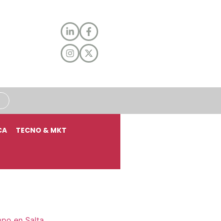
CA
TECNO & MKT
mpo en Salta