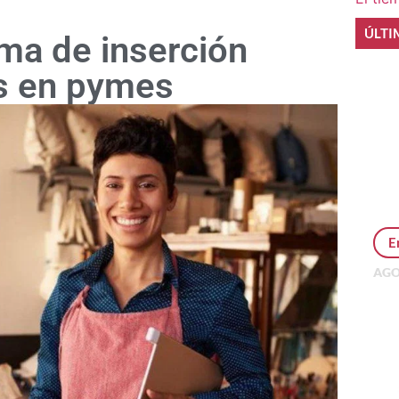
ÚLTI
ma de inserción
es en pymes
E
AGO
Per
MEP
inv