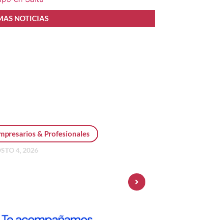
MAS NOTICIAS
mpresarios & Profesionales
STO 4, 2026
sonal Pay incorpora dólar
 y amplía su oferta de
ersiones