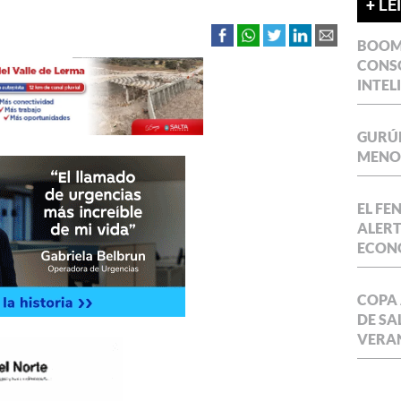
+ LE
BOOM 
CONSO
INTEL
GURÚE
MENOR
EL FE
ALERT
ECON
COPA 
DE SA
VERA