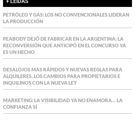
+ LEÍDAS
PETRÓLEO Y GAS: LOS NO CONVENCIONALES LIDERAN
LA PRODUCCIÓN
PEABODY DEJÓ DE FABRICAR EN LA ARGENTINA: LA
RECONVERSIÓN QUE ANTICIPÓ EN EL CONCURSO YA
ES UN HECHO
DESALOJOS MÁS RÁPIDOS Y NUEVAS REGLAS PARA
ALQUILERES, LOS CAMBIOS PARA PROPIETARIOS E
INQUILINOS CON LA NUEVA LEY
MARKETING: LA VISIBILIDAD YA NO ENAMORA… LA
CONFIANZA SÍ