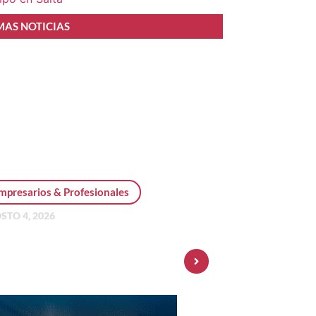
MAS NOTICIAS
mpresarios & Profesionales
STO 4, 2026
sonal Pay incorpora dólar
 y amplía su oferta de
ersiones