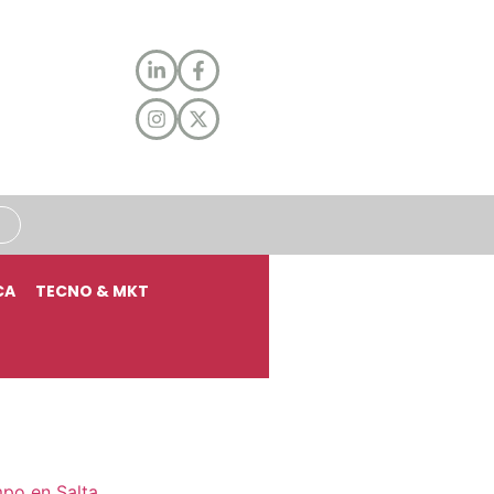
CA
TECNO & MKT
mpo en Salta