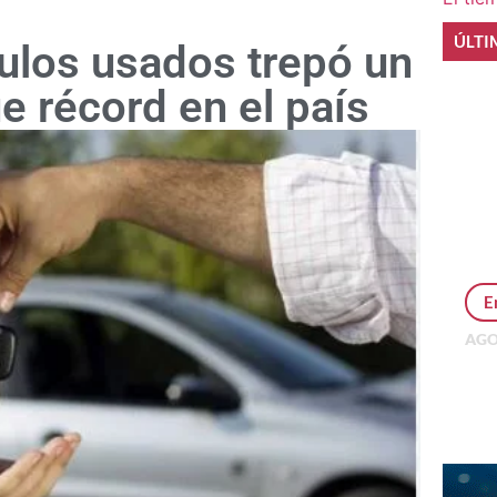
ÚLTI
culos usados trepó un
e récord en el país
E
AGO
Per
MEP
inv