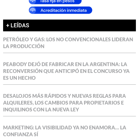
+ LEÍDAS
PETRÓLEO Y GAS: LOS NO CONVENCIONALES LIDERAN
LA PRODUCCIÓN
PEABODY DEJÓ DE FABRICAR EN LA ARGENTINA: LA
RECONVERSIÓN QUE ANTICIPÓ EN EL CONCURSO YA
ES UN HECHO
DESALOJOS MÁS RÁPIDOS Y NUEVAS REGLAS PARA
ALQUILERES, LOS CAMBIOS PARA PROPIETARIOS E
INQUILINOS CON LA NUEVA LEY
MARKETING: LA VISIBILIDAD YA NO ENAMORA… LA
CONFIANZA SÍ