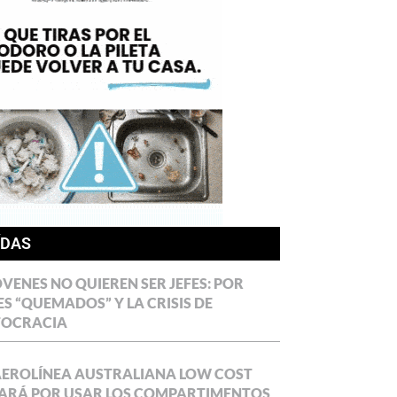
ÍDAS
ÓVENES NO QUIEREN SER JEFES: POR
ES “QUEMADOS” Y LA CRISIS DE
TOCRACIA
AEROLÍNEA AUSTRALIANA LOW COST
ARÁ POR USAR LOS COMPARTIMENTOS