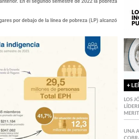
anterior.
En el segundo semestre de 2022 la pobreza
gares por debajo de la línea de pobreza (LP) alcanzó
+ LE
LOS J
LÍDER
MERI
UNA 
COBR