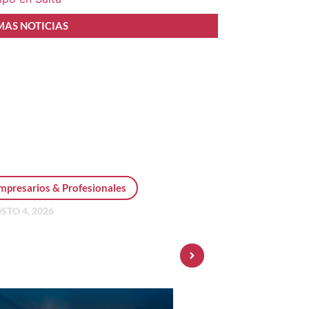
MAS NOTICIAS
mpresarios & Profesionales
STO 4, 2026
sonal Pay incorpora dólar
 y amplía su oferta de
ersiones