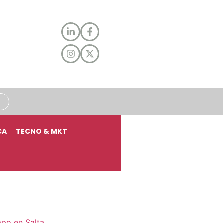
CA
TECNO & MKT
mpo en Salta