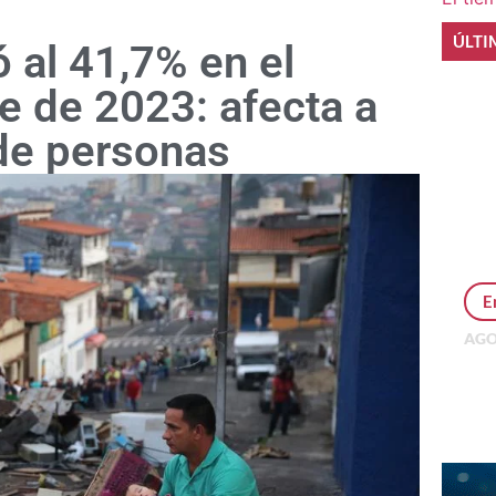
ÚLTI
 al 41,7% en el
 de 2023: afecta a
 de personas
E
AGO
Per
MEP
inv