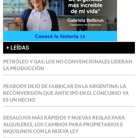
+ LEÍDAS
PETRÓLEO Y GAS: LOS NO CONVENCIONALES LIDERAN
LA PRODUCCIÓN
PEABODY DEJÓ DE FABRICAR EN LA ARGENTINA: LA
RECONVERSIÓN QUE ANTICIPÓ EN EL CONCURSO YA
ES UN HECHO
DESALOJOS MÁS RÁPIDOS Y NUEVAS REGLAS PARA
ALQUILERES, LOS CAMBIOS PARA PROPIETARIOS E
INQUILINOS CON LA NUEVA LEY