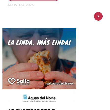
AGOSTO 4, 2026
Personal Pay incorpora dólar MEP y
amplía su oferta de inversiones