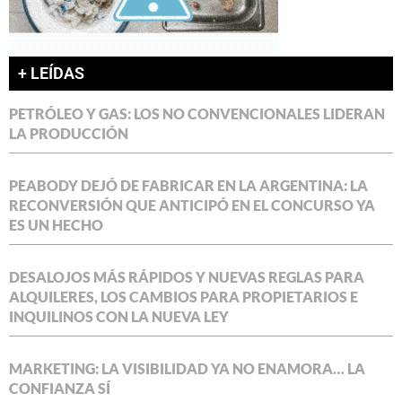
+ LEÍDAS
PETRÓLEO Y GAS: LOS NO CONVENCIONALES LIDERAN
LA PRODUCCIÓN
PEABODY DEJÓ DE FABRICAR EN LA ARGENTINA: LA
RECONVERSIÓN QUE ANTICIPÓ EN EL CONCURSO YA
ES UN HECHO
DESALOJOS MÁS RÁPIDOS Y NUEVAS REGLAS PARA
ALQUILERES, LOS CAMBIOS PARA PROPIETARIOS E
INQUILINOS CON LA NUEVA LEY
MARKETING: LA VISIBILIDAD YA NO ENAMORA… LA
CONFIANZA SÍ