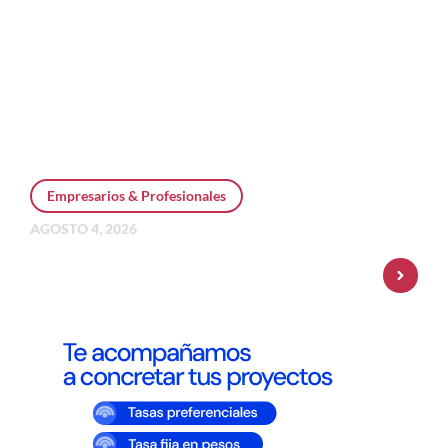
Empresarios & Profesionales
AGOSTO 4, 2026
Personal Pay incorpora dólar MEP y
amplía su oferta de inversiones