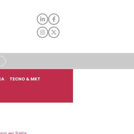
CA
TECNO & MKT
mpo en Salta