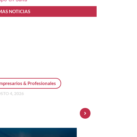
MAS NOTICIAS
mpresarios & Profesionales
STO 4, 2026
sonal Pay incorpora dólar
 y amplía su oferta de
ersiones