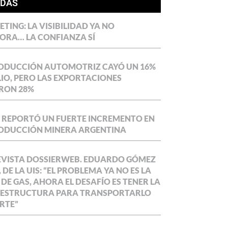
ÍDAS
TING: LA VISIBILIDAD YA NO
ORA… LA CONFIANZA SÍ
RODUCCIÓN AUTOMOTRIZ CAYÓ UN 16%
LIO, PERO LAS EXPORTACIONES
RON 28%
 REPORTÓ UN FUERTE INCREMENTO EN
RODUCCIÓN MINERA ARGENTINA
EVISTA DOSSIERWEB. EDUARDO GÓMEZ
 DE LA UIS: “EL PROBLEMA YA NO ES LA
 DE GAS, AHORA EL DESAFÍO ES TENER LA
AESTRUCTURA PARA TRANSPORTARLO
RTE”