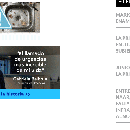
+ LE
MARKE
ENAM
LA P
EN JU
SUBIE
JUNIO
LA P
ENTR
NAAR,
FALTA
INFR
AL NO