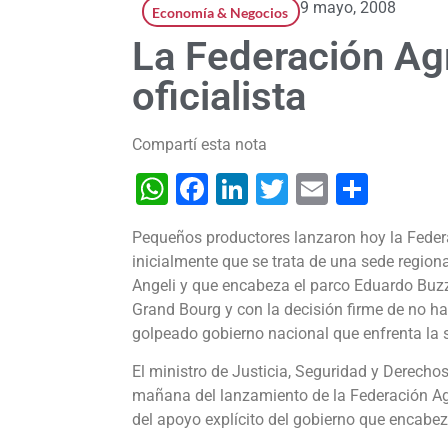
9 mayo, 2008
Economía & Negocios
La Federación Agr
oficialista
Compartí esta nota
WhatsApp
Facebook
LinkedIn
Twitter
Email
Shar
Pequeños productores lanzaron hoy la Federa
inicialmente que se trata de una sede regiona
Angeli y que encabeza el parco Eduardo Buzz
Grand Bourg y con la decisión firme de no ha
golpeado gobierno nacional que enfrenta la
El ministro de Justicia, Seguridad y Derech
mañana del lanzamiento de la Federación Ag
del apoyo explícito del gobierno que encabez