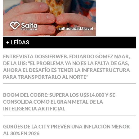
+ LEÍDAS
ENTREVISTA DOSSIERWEB. EDUARDO GÓMEZ NAAR,
DE LA UIS: “EL PROBLEMA YA NO ES LA FALTA DE GAS,
AHORA EL DESAFÍO ES TENER LA INFRAESTRUCTURA
PARA TRANSPORTARLO AL NORTE”
BOOM DEL COBRE: SUPERA LOS U$S14.000 Y SE
CONSOLIDA COMO EL GRAN METAL DE LA
INTELIGENCIA ARTIFICIAL
GURÚES DE LA CITY PREVÉN UNA INFLACIÓN MENOR
AL 30% EN 2026