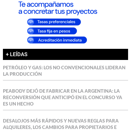
+ LEÍDAS
PETRÓLEO Y GAS: LOS NO CONVENCIONALES LIDERAN
LA PRODUCCIÓN
PEABODY DEJÓ DE FABRICAR EN LA ARGENTINA: LA
RECONVERSIÓN QUE ANTICIPÓ EN EL CONCURSO YA
ES UN HECHO
DESALOJOS MÁS RÁPIDOS Y NUEVAS REGLAS PARA
ALQUILERES, LOS CAMBIOS PARA PROPIETARIOS E