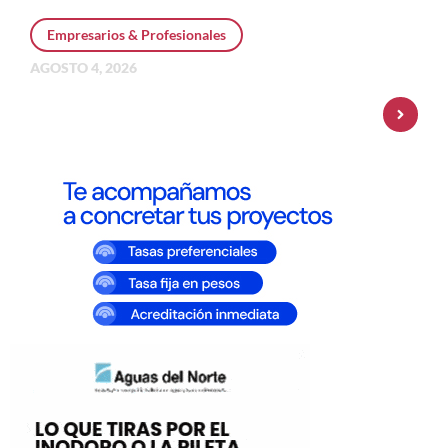
Empresarios & Profesionales
AGOSTO 4, 2026
Personal Pay incorpora dólar MEP y
amplía su oferta de inversiones