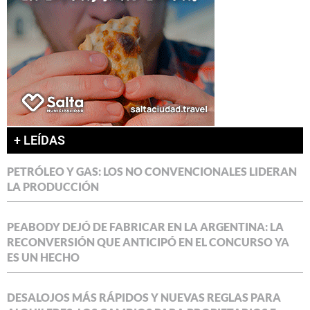
+ LEÍDAS
PETRÓLEO Y GAS: LOS NO CONVENCIONALES LIDERAN
LA PRODUCCIÓN
PEABODY DEJÓ DE FABRICAR EN LA ARGENTINA: LA
RECONVERSIÓN QUE ANTICIPÓ EN EL CONCURSO YA
ES UN HECHO
DESALOJOS MÁS RÁPIDOS Y NUEVAS REGLAS PARA