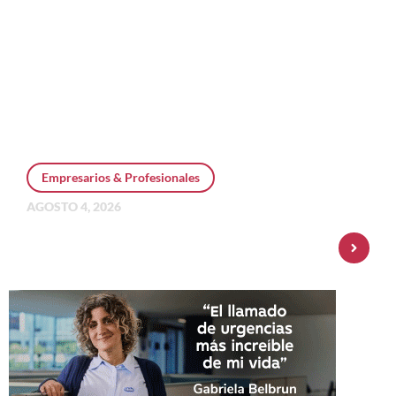
Empresarios & Profesionales
AGOSTO 4, 2026
Personal Pay incorpora dólar MEP y
amplía su oferta de inversiones