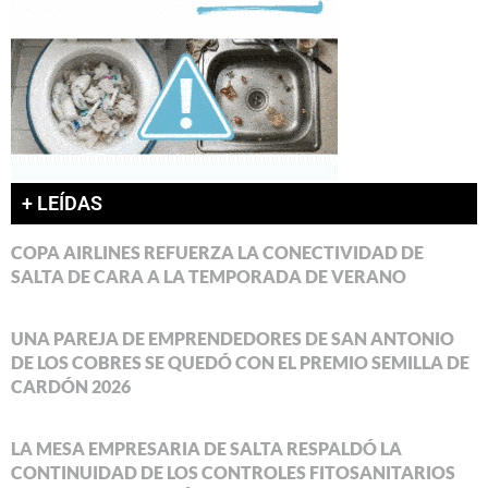
+ LEÍDAS
COPA AIRLINES REFUERZA LA CONECTIVIDAD DE
SALTA DE CARA A LA TEMPORADA DE VERANO
UNA PAREJA DE EMPRENDEDORES DE SAN ANTONIO
DE LOS COBRES SE QUEDÓ CON EL PREMIO SEMILLA DE
CARDÓN 2026
LA MESA EMPRESARIA DE SALTA RESPALDÓ LA
CONTINUIDAD DE LOS CONTROLES FITOSANITARIOS