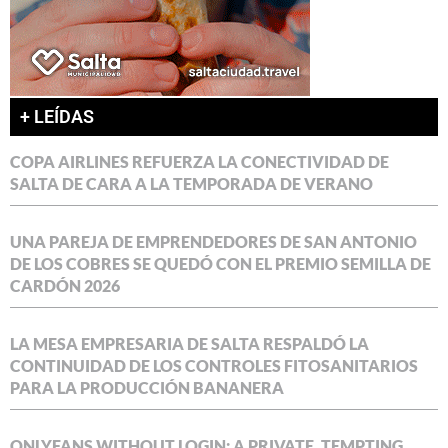
+ LEÍDAS
COPA AIRLINES REFUERZA LA CONECTIVIDAD DE
SALTA DE CARA A LA TEMPORADA DE VERANO
UNA PAREJA DE EMPRENDEDORES DE SAN ANTONIO
DE LOS COBRES SE QUEDÓ CON EL PREMIO SEMILLA DE
CARDÓN 2026
LA MESA EMPRESARIA DE SALTA RESPALDÓ LA
CONTINUIDAD DE LOS CONTROLES FITOSANITARIOS
PARA LA PRODUCCIÓN BANANERA
ONLYFANS WITHOUT LOGIN: A PRIVATE, TEMPTING