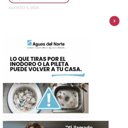
AGOSTO 4, 2026
Personal Pay incorpora dólar MEP y
amplía su oferta de inversiones