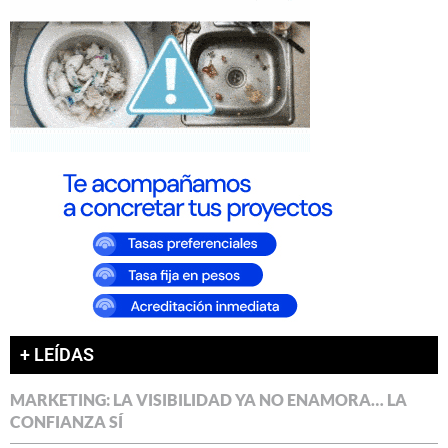
+ LEÍDAS
MARKETING: LA VISIBILIDAD YA NO ENAMORA… LA
CONFIANZA SÍ