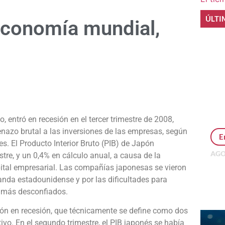
ÚLTI
economía mundial,
e
entró en recesión en el tercer trimestre de 2008,
frenazo brutal a las inversiones de las empresas, según
E
nes.
El Producto Interior Bruto (PIB) de Japón
AGO
tre, y un 0,4% en cálculo anual, a causa de la
Per
ital empresarial. Las compañías japonesas se vieron
MEP
nda estadounidense y por las dificultades para
inv
z más desconfiados.
pón en recesión, que técnicamente se define como dos
ivo. En el segundo trimestre, el PIB japonés se había