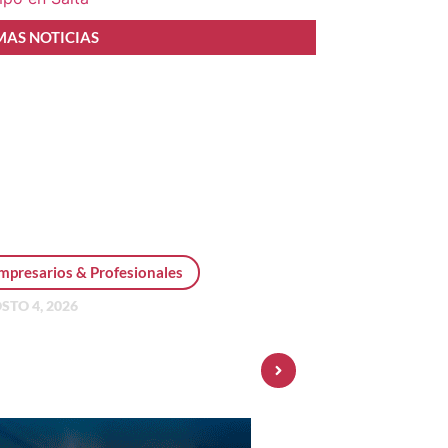
MAS NOTICIAS
mpresarios & Profesionales
STO 4, 2026
sonal Pay incorpora dólar
 y amplía su oferta de
ersiones