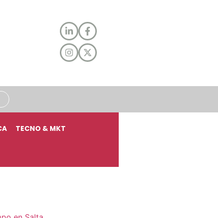
CA
TECNO & MKT
mpo en Salta