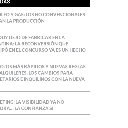
ÍDAS
LEO Y GAS: LOS NO CONVENCIONALES
AN LA PRODUCCIÓN
DY DEJÓ DE FABRICAR EN LA
TINA: LA RECONVERSIÓN QUE
IPÓ EN EL CONCURSO YA ES UN HECHO
OJOS MÁS RÁPIDOS Y NUEVAS REGLAS
ALQUILERES, LOS CAMBIOS PARA
ETARIOS E INQUILINOS CON LA NUEVA
TING: LA VISIBILIDAD YA NO
ORA… LA CONFIANZA SÍ