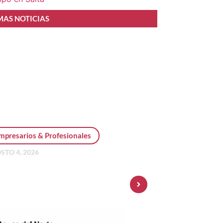
MAS NOTICIAS
mpresarios & Profesionales
STO 4, 2026
sonal Pay incorpora dólar
 y amplía su oferta de
ersiones