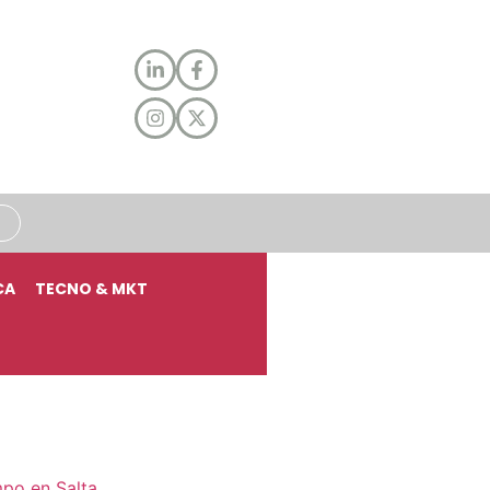
CA
TECNO & MKT
mpo en Salta