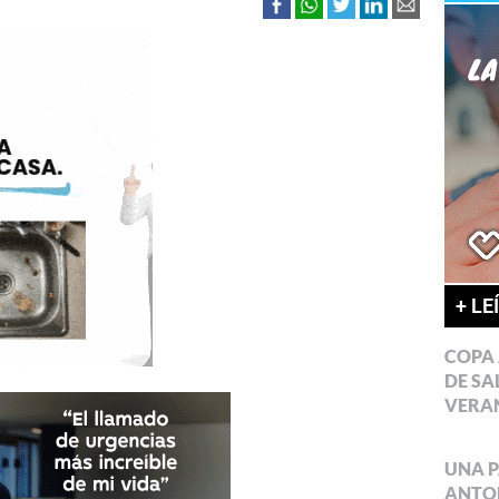
+ LE
COPA 
DE SA
VERA
UNA P
ANTON